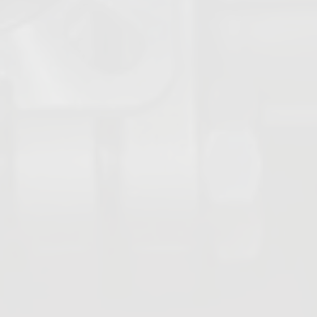
Vannes à guillotine
Vannes boisseaux coniques