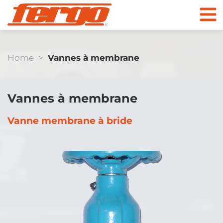
Home
>
Vannes à membrane
Produits
Vannes à membrane
Entreprise
Vanne membrane à bride
Contact
Clapet anti-retour
Vers la boutique
en ligne