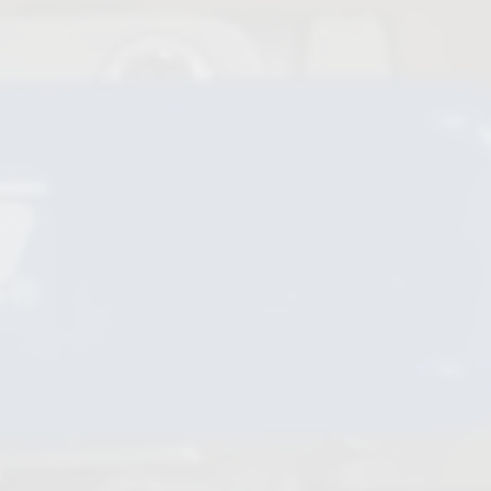
Clapets anti-retour à bille
Vannes soupape