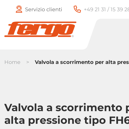
Servizio clienti
+49 21 31 / 15 39 
Home
>
Valvola a scorrimento per alta pre
valvole di
Rubinetti a
Valvola a scorrimento 
ritegno
sfera
alta pressione tipo FH