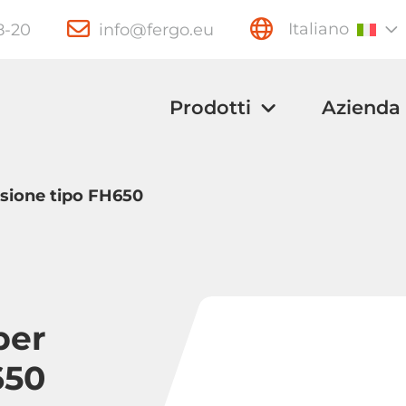
28-20
info@fergo.eu
Italiano
Prodotti
Azienda
ssione tipo FH650
Valvole a
Valvole a sfera
per
farfalla
conico
650