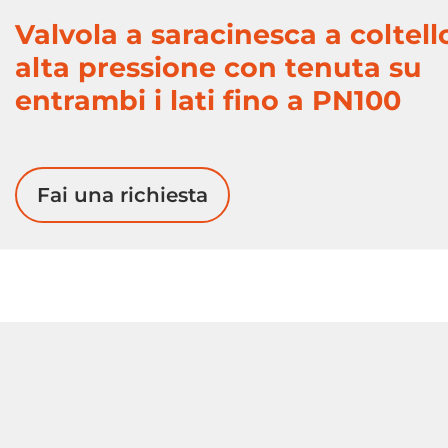
Valvola a saracinesca a coltell
alta pressione con tenuta su
entrambi i lati fino a PN100
Fai una richiesta
compensatori
Scaricatore di
condensa
vapore