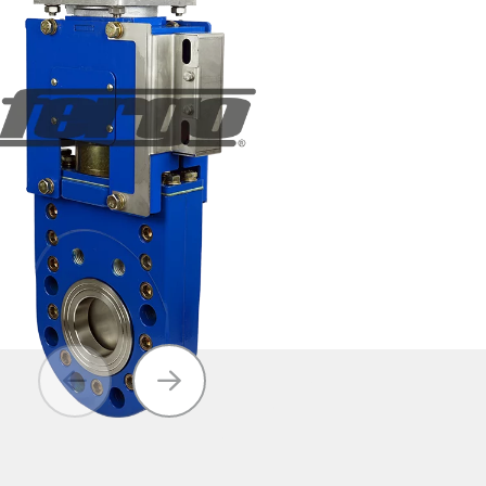
Valvole di
Filtro a rete
ritegno
Tutti i
prodotti