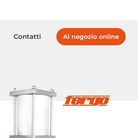
Contatti
Al negozio online
Valvole di
Valvole a
ritegno a sfera
membrana