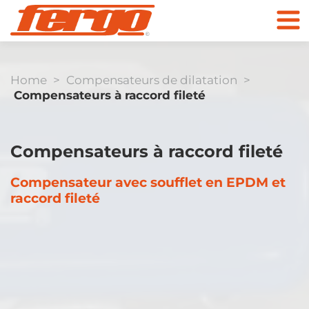
Home
>
Compensateurs de dilatation
>
Compensateurs à raccord fileté
Produits
Entreprise
Compensateurs à raccord fileté
Compensateur avec soufflet en EPDM et
Contact
raccord fileté
Clapet anti-retour
Vers la boutique
en ligne