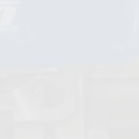
Clapets anti-retour à bille
Vannes soupape