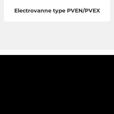
Electrovanne type PVEN/PVEX
Vannes papillon en version lourde
Compensateurs de dilatation