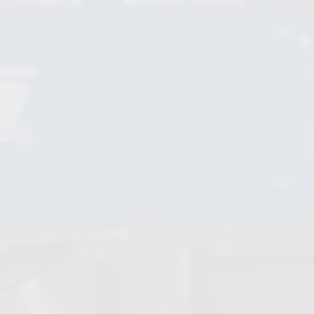
Clapets anti-retour à bille
Vannes soupape