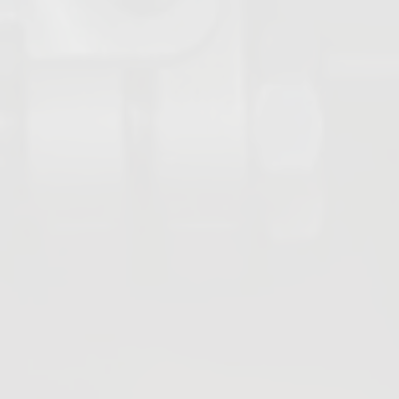
Vannes à guillotine
Vannes boisseaux coniques