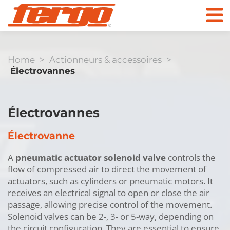
Home
>
Actionneurs & accessoires
>
Électrovannes
Produits
Entreprise
Électrovannes
Électrovanne
Contact
Clapet anti-retour
A
pneumatic actuator solenoid valve
controls the
flow of compressed air to direct the movement of
Vers la boutique
actuators, such as cylinders or pneumatic motors. It
en ligne
receives an electrical signal to open or close the air
passage, allowing precise control of the movement.
Solenoid valves can be 2-, 3- or 5-way, depending on
the circuit configuration. They are essential to ensure