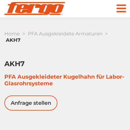
Home
>
PFA Ausgekleidete Armaturen
>
AKH7
Produkte
AKH7
Unternehmen
PFA Ausgekleideter Kugelhahn für Labor-
Glasrohrsysteme
Kugelhähne
Kontakt
Anfrage stellen
Zum Online Shop