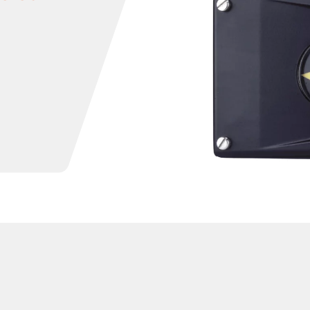
valvola a
Controllore di
saracinesca
flusso