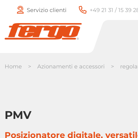
Servizio clienti
+49 21 31 / 15 39 
Home
>
Azionamenti e accessori
>
regola
valvole di
Rubinetti a
PMV
ritegno
sfera
Posizionatore digitale, versati