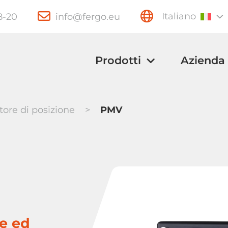
28-20
info@fergo.eu
Italiano
Prodotti
Azienda
tore di posizione
>
PMV
Valvole a
Valvole a sfera
farfalla
conico
le ed