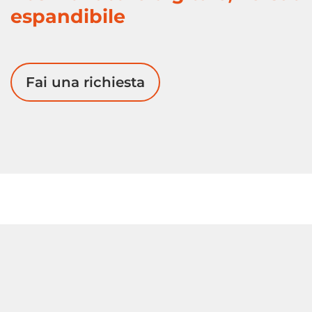
espandibile
Fai una richiesta
compensatori
Scaricatore di
condensa
vapore