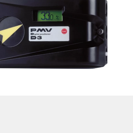
Valvole di
Filtro a rete
ritegno
Tutti i
prodotti