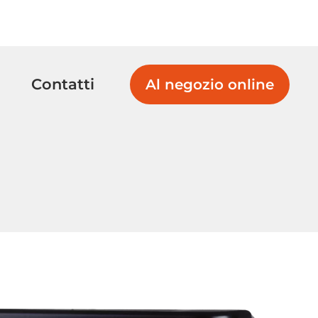
Contatti
Al negozio online
Valvole di
Valvole a
ritegno a sfera
membrana