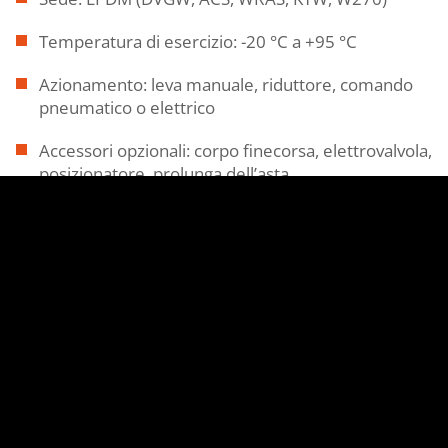
Temperatura di esercizio: -20 °C a +95 °C
Azionamento: leva manuale, riduttore, comando
pneumatico o elettrico
Accessori opzionali: corpo finecorsa, elettrovalvola,
posizionatore, prolunga dell’asta
Certificazione DVGW
Tipo AK211W-D2SELL (Art.-Nr.: 150-
1645-xx) – PN16
DN: 25 / 32 / 40 / 50 / 65 / 80 / 100 / 125 / 150 /
200 / 250 / 300 / 350 / 400 / 450 / 500 / 600
Corpo a flangia per montaggio tra flange PN16