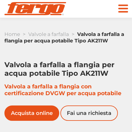
Home
>
Valvole a farfalla
>
Valvola a farfalla a
flangia per acqua potabile Tipo AK211W
Valvola a farfalla a flangia per
Prodotti
acqua potabile Tipo AK211W
Azienda
Valvola a farfalla a flangia con
valvole di ritegno
certificazione DVGW per acqua potabile
Contatti
Acquista online
Fai una richiesta
Al negozio online