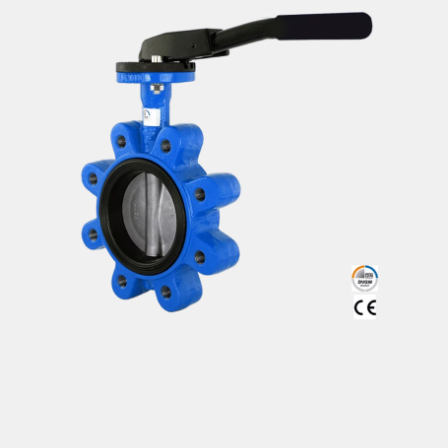
Italiano
Rubinetti a sfera
Valvole a farfalla