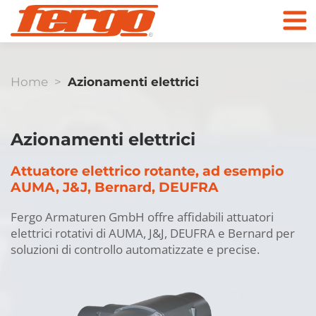
Home
>
Azionamenti elettrici
Prodotti
Azionamenti elettrici
Azienda
Attuatore elettrico rotante, ad esempio
AUMA, J&J, Bernard, DEUFRA
Contatti
valvole di ritegno
Fergo Armaturen GmbH offre affidabili attuatori
elettrici rotativi di AUMA, J&J, DEUFRA e Bernard per
soluzioni di controllo automatizzate e precise.
Al negozio online