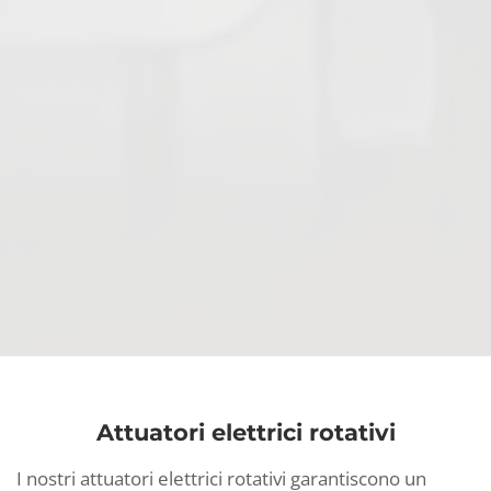
valvola a saracinesca
Valvole di intercettazione
Attuatori elettrici rotativi
I nostri attuatori elettrici rotativi garantiscono un