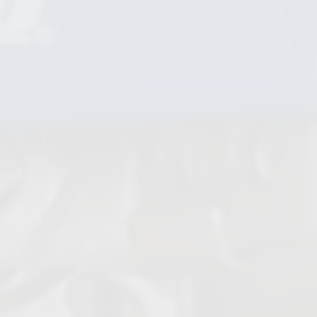
Controllore di flusso
Valvole di ritegno