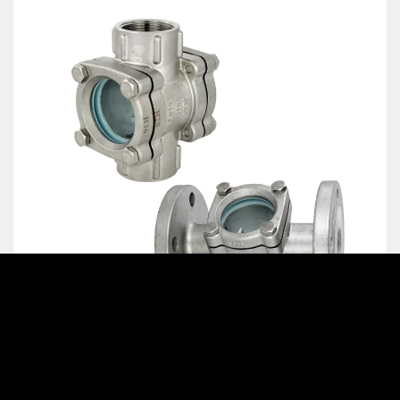
valvola a saracinesca
Valvole di intercettazione
Spia di flusso tipo GD100