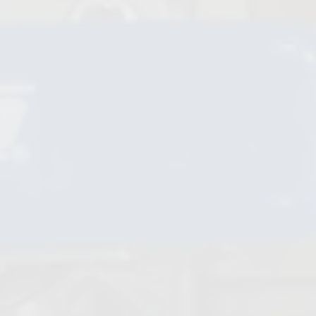
Valvole di ritegno a sfera
Valvole a membrana