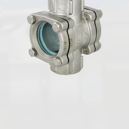
Italiano
Rubinetti a sfera
Valvole a farfalla