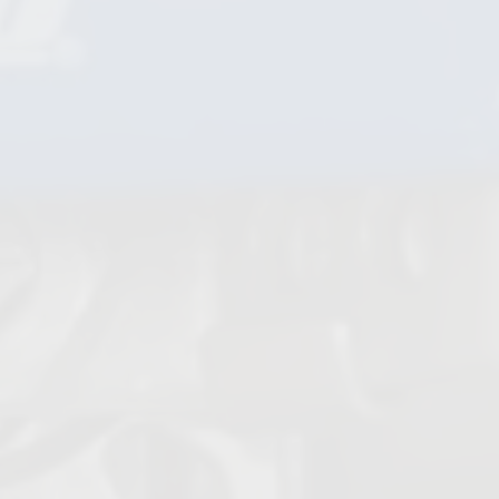
Kondensatableiter Dampf
Kükenhähne