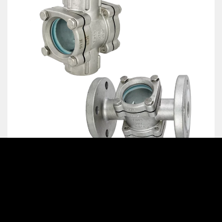
Membranventile
Antriebe & Zubehör
Durchfluss Schauglas Typ
GD100
Alle Produkte