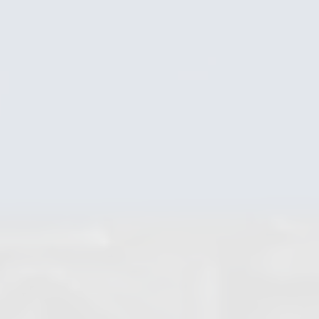
Kondensatableiter Dampf
Kükenhähne