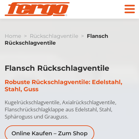
Home
>
Rückschlagventile
>
Flansch
Rückschlagventile
Produkte
Flansch Rückschlagventile
Robuste Rückschlagventile: Edelstahl,
Unternehmen
Stahl, Guss
Kugelhähne
Kontakt
Kugelrückschlagventile, Axialrückschlagventile,
Flanschrückschlagklappe aus Edelstahl, Stahl,
Sphäroguss und Grauguss.
Zum Online Shop
Online Kaufen – Zum Shop