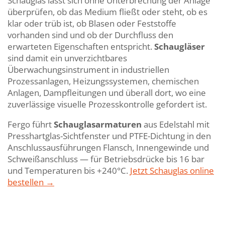
Schauglas lässt sich ohne Unterbrechung der Anlage
überprüfen, ob das Medium fließt oder steht, ob es
klar oder trüb ist, ob Blasen oder Feststoffe
vorhanden sind und ob der Durchfluss den
erwarteten Eigenschaften entspricht.
Schaugläser
sind damit ein unverzichtbares
Überwachungsinstrument in industriellen
Prozessanlagen, Heizungssystemen, chemischen
Anlagen, Dampfleitungen und überall dort, wo eine
zuverlässige visuelle Prozesskontrolle gefordert ist.
Fergo führt
Schauglasarmaturen
aus Edelstahl mit
Presshartglas-Sichtfenster und PTFE-Dichtung in den
Anschlussausführungen Flansch, Innengewinde und
Schweißanschluss — für Betriebsdrücke bis 16 bar
und Temperaturen bis +240°C.
Jetzt Schauglas online
bestellen →