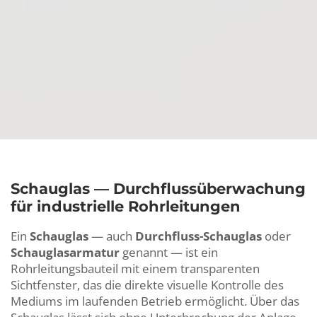
Schauglas — Durchflussüberwachung
für industrielle Rohrleitungen
Ein
Schauglas
— auch
Durchfluss-Schauglas
oder
Schauglasarmatur
genannt — ist ein
Rohrleitungsbauteil mit einem transparenten
Sichtfenster, das die direkte visuelle Kontrolle des
Mediums im laufenden Betrieb ermöglicht. Über das