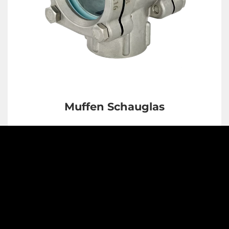
Muffen Schauglas