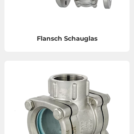
Flansch Schauglas