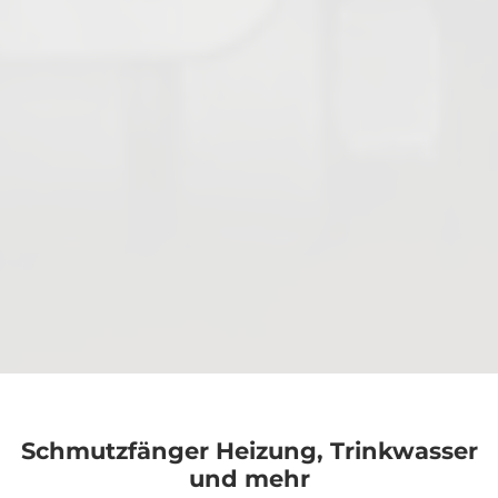
Membranventile
Antriebe & Zubehör
Schmutzfänger Heizung, Trinkwasser
Alle Produkte
und mehr