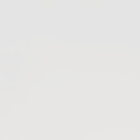
Kondensatableiter Dampf
Kükenhähne