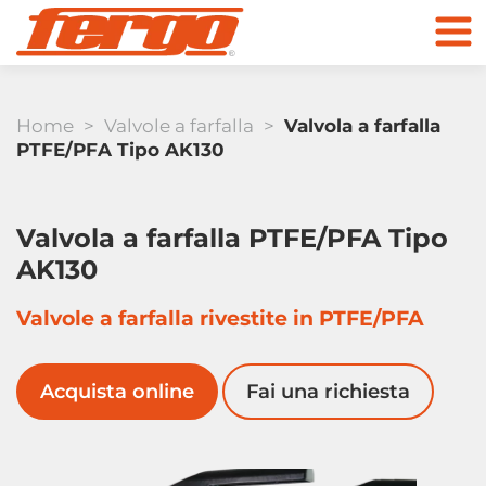
Home
>
Valvole a farfalla
>
Valvola a farfalla
PTFE/PFA Tipo AK130
Prodotti
Valvola a farfalla PTFE/PFA Tipo
AK130
Azienda
Valvole a farfalla rivestite in PTFE/PFA
valvole di ritegno
Contatti
Acquista online
Fai una richiesta
Al negozio online