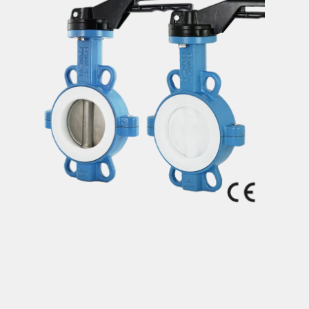
Italiano
Rubinetti a sfera
Valvole a farfalla