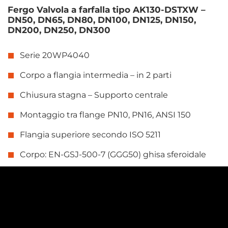
Fergo Valvola a farfalla tipo AK130-DSTXW –
DN50, DN65, DN80, DN100, DN125, DN150,
DN200, DN250, DN300
Serie 20WP4040
Corpo a flangia intermedia – in 2 parti
Chiusura stagna – Supporto centrale
Montaggio tra flange PN10, PN16, ANSI 150
Flangia superiore secondo ISO 5211
Corpo: EN-GSJ-500-7 (GGG50) ghisa sferoidale
Farfalla: ASTM A182 F316 (CF8M)
Pressione nominale (massima): 16 bar
Sedile: PTFE