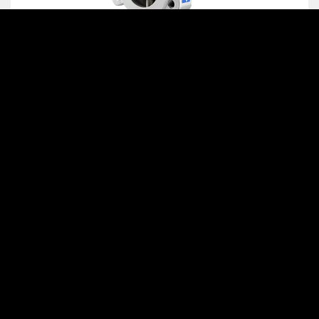
Doppelexzentrische
Absperrklappe Typ AX131