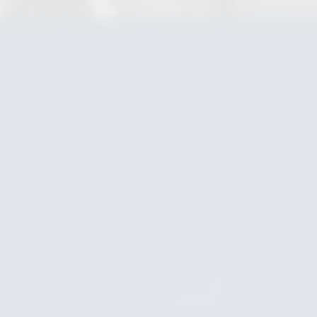
Kondensatableiter Dampf
Kükenhähne