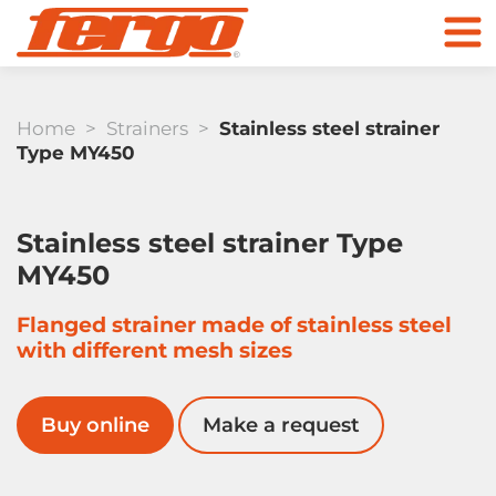
Home
>
Strainers
>
Stainless steel strainer
Type MY450
Stainless steel strainer Type
MY450
Products
Flanged strainer made of stainless steel
Check Valves
with different mesh sizes
Company
Buy online
Make a request
Contact