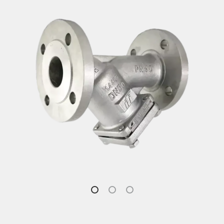
To the online store
Butterfly Valves
English
Ball Valves